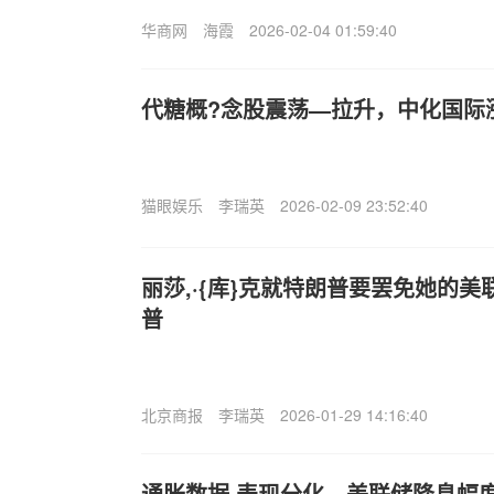
华商网
海霞
2026-02-04 01:59:40
代糖概?念股震荡—拉升，中化国际
猫眼娱乐
李瑞英
2026-02-09 23:52:40
丽莎,·{库}克就特朗普要罢免她的
普
北京商报
李瑞英
2026-01-29 14:16:40
通胀数据.表现分化，美联储降息幅