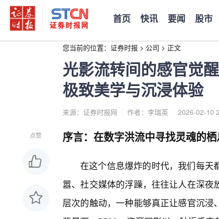
首页
快讯
要闻
股市
您当前的位置：
证券时报
>
公司
>
正文
光影流转间的感官觉醒：
极致美学与沉浸体验
来源：证券时报网
作者：李瑞英
2026-02-10 
序言：在数字洪流中寻找灵魂的栖
点赞
在这个信息爆炸的时代，我们每天都
嚣、社交媒体的浮躁，往往让人在深夜放
层次的触动，一种能够真正让感官沉浸