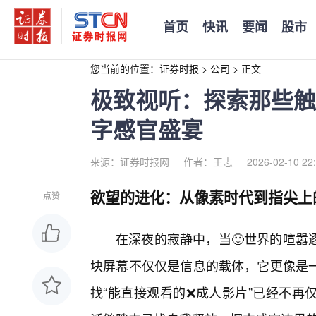
首页
快讯
要闻
股市
您当前的位置：
证券时报
>
公司
>
正文
极致视听：探索那些触
字感官盛宴
来源：证券时报网
作者：王志
2026-02-10 22
欲望的进化：从像素时代到指尖上
点赞
在深夜的寂静中，当🙂世界的喧嚣
块屏幕不仅仅是信息的载体，它更像是
找“能直接观看的❌成人影片”已经不再