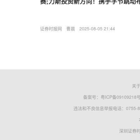
赛;力斯投资新方向！携手字节跳动
证券时报网
曹晨
2025-08-05 21:44
关
备案号：
粤ICP备09109218
违法和不良信息举报电话：0755-83
深圳证券