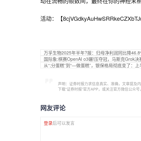
动在流畅的帧数间，最终在你的神经末
活动：【
8cjVGdkyAuHwSRRkeCZXbTJ
万孚生物2025年半年?报：归母净利润同比降46.8%
国际象:棋赛OpenAI o3碾!压夺冠，马斯克Grok
从“;分蛋糕”到“—做蛋糕”，银保格局彻底变了：
声明：证券时报力求信息真实、准确，文章提及内
下载“证券时报”官方APP，或关注官方微信公众
网友评论
登录
后可以发言