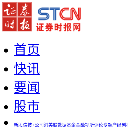
首页
快讯
要闻
股市
新股
信披+
公司
港美股
数据
基金
金融
视听
评论
专题
产经
创