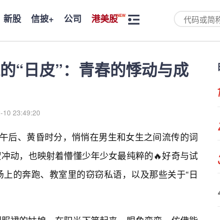
新股
信披+
公司
港美股
的“日皮”：青春的悸动与成
-10 23:49:20
、午后、黄昏时分，悄悄在男生和女生之间流传的词
冲动，也映射着懵懂少年少女最纯粹的🔥好奇与试
场上的奔跑、教室里的窃窃私语，以及那些关于“日