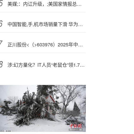
美媒;：内讧升级，;美国家情报总监公开一名卧底姓名令CIA局长措手不及
中国智能,手,机市场销量下滑 华为OPPO逆势增长
正川股份<（>603976）2025年中报简析：净利润同比下降68.26%，三费占比上升明显
涉:幻方量化？IT人员“老鼠仓”领1.77亿元罚单，私募合规与风控体系遭质疑