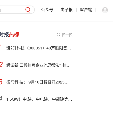
公众号
电子报
客户端
时报
热榜
换一换
琏?升科技（300051）40万股限售股将于11月21日解禁，占总股本0.11%
解读新:三板挂牌企业?“恩都法”, 挂牌时间2025-11-07
德马科,技：.9月10日将召开2025年第一次临时股东大会
1.5GW！中.建、中电建、中能建等入围宁夏新能源基地项目EPC工程