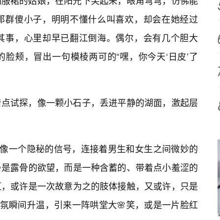
制服裙的姑娘，在阳光下笑起来，眼角弯弯，仿佛能
那群傻小子，明明不懂什么叫喜欢，却会在她经过
其事，心里却早已翻江倒海。偶尔，会有几个胆大
的脸颊，冒出一句模棱两可的“嘿，你今天‘日皮’了
着点试探，像一颗小石子，丢进平静的湖面，激起层
就像一个隐秘的信号，连接着男生和女生之间微妙的
是露骨的欲望，而是一种含蓄的、带着点小羞涩的
汇，或许是一次故意为之的肢体接触，又或许，只是
气氛瞬间升温，引来一阵哄堂大🌸笑，或是一片脸红