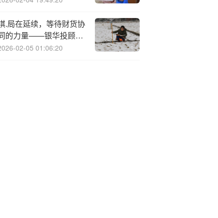
棋.局在延续，等待财货协
同的力量——银华投顾每
日观点2025.8.15
2026-02-05 01:06:20