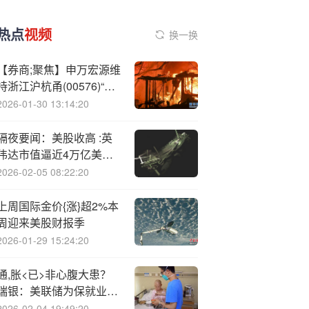
热点
视频
换一换
【券商;聚焦】申万宏源维
持浙江沪杭甬(00576)“买
入”评级 指公司通行费收
2026-01-30 13:14:20
入整体保持稳健态势
隔夜要闻：美股收高 :英
伟达市值逼近4万亿美元
美国5月工厂订单反弹 伊
2026-02-05 08:22:20
朗称仍致力于核不扩散条
约
上周国际金价{涨}超2%本
周迎来美股财报季
2026-01-29 15:24:20
通,胀<已>非心腹大患？
瑞银：美联储为保就业将
开启“四连降”
2026-02-04 19:49:20