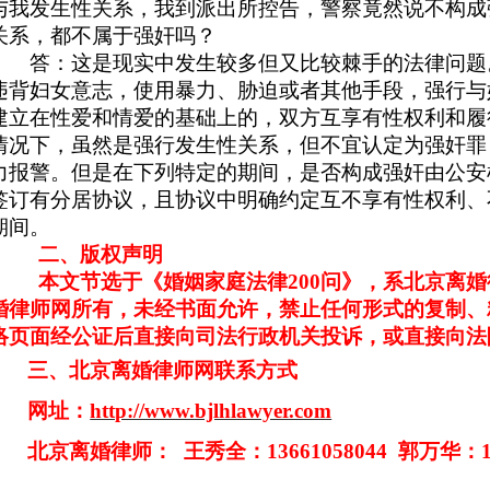
与我发生性关系，我到派出所控告，警察竟然说不构成
关系，都不属于强奸吗？
答：这是现实中发生较多但又比较棘手的法律问题
违背妇女意志，使用暴力、胁迫或者其他手段，强行与
建立在性爱和情爱的基础上的，双方互享有性权利和履
情况下，虽然是强行发生性关系，但不宜认定为强奸罪
力报警。但是在下列特定的期间，是否构成强奸由公安
签订有分居协议，且协议中明确约定互不享有性权利、
期间。
二、版权声明
本文节选于《婚姻家庭法律
200
问》，系北京离婚
婚律师网所有，未经书面允许，禁止任何形式的复制、
络页面经公证后直接向司法行政机关投诉，或直接向法
三、北京离婚律师网联系方式
网址：
http://www.bjlhlawyer.com
北京离婚律师：
王秀全：
13661058044
郭万华：