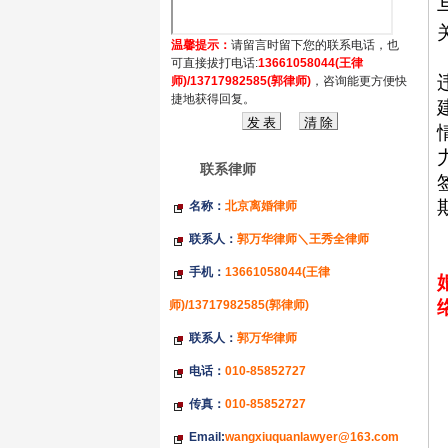
温馨提示：
请留言时留下您的联系电话，也
可直接拔打电话:
13661058044(王律
师)/13717982585(郭律师)
，咨询能更方便快
捷地获得回复。
联系律师
名称：
北京离婚律师
联系人：
郭万华律师＼王秀全律师
手机：
13661058044(王律
师)/13717982585(郭律师)
联系人：
郭万华律师
电话：
010-85852727
传真：
010-85852727
Email:
wangxiuquanlawyer@163.com