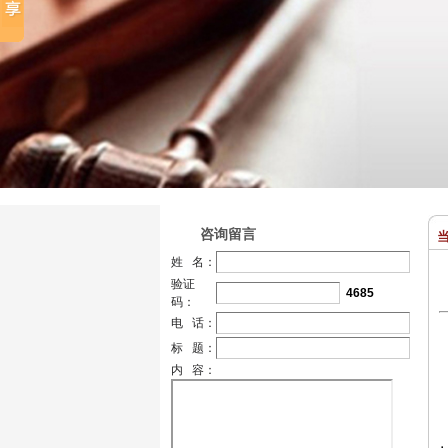
咨询留言
当
姓 名：
验证
4685
码：
电 话：
标 题：
内 容：