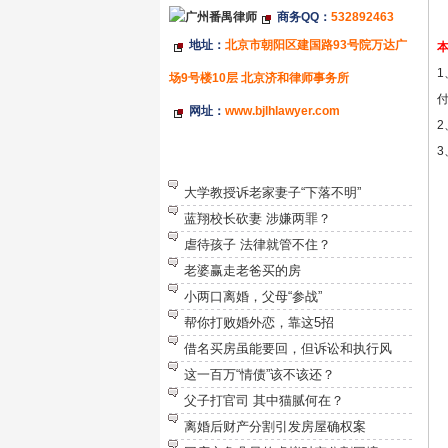
商务QQ：
532892463
地址：
北京市朝阳区建国路93号院万达广
场9号楼10层 北京济和律师事务所
网址：
www.bjlhlawyer.com
特别推荐
大学教授诉老家妻子“下落不明”
蓝翔校长砍妻 涉嫌两罪？
虐待孩子 法律就管不住？
老婆赢走老爸买的房
小两口离婚，父母“参战”
帮你打败婚外恋，靠这5招
借名买房虽能要回，但诉讼和执行风
这一百万“情债”该不该还？
父子打官司 其中猫腻何在？
离婚后财产分割引发房屋确权案