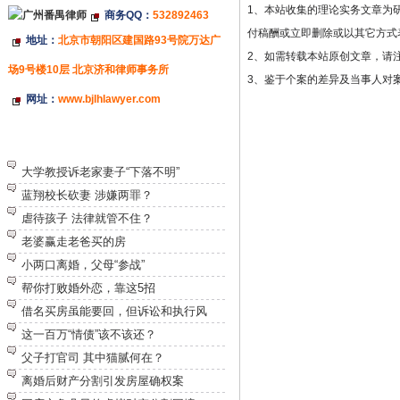
1、本站收集的理论实务文章为
商务QQ：
532892463
付稿酬或立即删除或以其它方式
地址：
北京市朝阳区建国路93号院万达广
2、如需转载本站原创文章，请
场9号楼10层 北京济和律师事务所
3、鉴于个案的差异及当事人对
网址：
www.bjlhlawyer.com
特别推荐
大学教授诉老家妻子“下落不明”
蓝翔校长砍妻 涉嫌两罪？
虐待孩子 法律就管不住？
老婆赢走老爸买的房
小两口离婚，父母“参战”
帮你打败婚外恋，靠这5招
借名买房虽能要回，但诉讼和执行风
这一百万“情债”该不该还？
父子打官司 其中猫腻何在？
离婚后财产分割引发房屋确权案