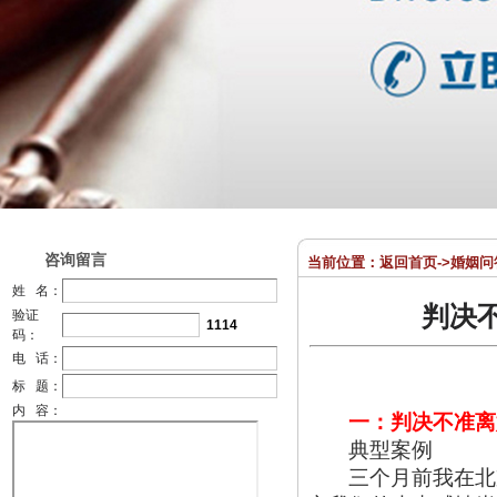
咨询留言
当前位置：
返回首页
->
婚姻问
姓 名：
判决
验证
1114
码：
电 话：
标 题：
内 容：
一：判决不准离
典型案例
三个月前我在北