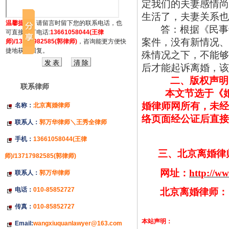
定我们的夫妻感情尚
生活了，夫妻关系也
温馨提示：
请留言时留下您的联系电话，也
答：根据《民事
可直接拔打电话:
13661058044(王律
案件，没有新情况、
师)/13717982585(郭律师)
，咨询能更方便快
捷地获得回复。
殊情况之下，不能够
后才能起诉离婚，该
二、版权声明
联系律师
本文节选于《
婚律师网所有，未经
名称：
北京离婚律师
络页面经公证后直接
联系人：
郭万华律师＼王秀全律师
手机：
13661058044(王律
三、北京离婚律
师)/13717982585(郭律师)
网址：
http://w
联系人：
郭万华律师
电话：
010-85852727
北京离婚律师：
传真：
010-85852727
本站声明：
Email:
wangxiuquanlawyer@163.com