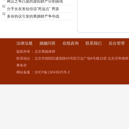
网店之争凸显的虚拟财产分割困境
分手女友发短信说“死远点” 男孩
多份协议引发的离婚财产争夺战
法律法规
婚姻问答
在线咨询
联系我们
后台管理
版权所有 ：北京离婚律师
联系地址 ：北京市朝阳区建国路93号院万达广场9号楼10层 北京济和律师
事务所
网站备案 ：
京ICP备13043925号-2