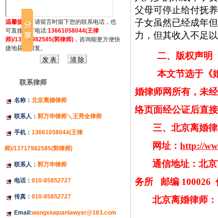
父母可停止给付抚养
子女虽然已经成年但
温馨提示：
请留言时留下您的联系电话，也
可直接拔打电话:
13661058044(王律
力，但其收入不足以
师)/13717982585(郭律师)
，咨询能更方便快
捷地获得回复。
二、版权声明
本文节选于《
联系律师
婚律师网所有，未经
名称：
北京离婚律师
络页面经公证后直接
联系人：
郭万华律师＼王秀全律师
三、北京离婚律
手机：
13661058044(王律
网址：
http://w
师)/13717982585(郭律师)
通信地址：北京
联系人：
郭万华律师
务所
邮编
100026
电话：
010-85852727
传真：
010-85852727
北京离婚律师：
Email:
wangxiuquanlawyer@163.com