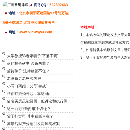
商务QQ：
532892463
地址：
北京市朝阳区建国路93号院万达广
场9号楼10层 北京济和律师事务所
本站声明：
网址：
www.bjlhlawyer.com
1、本站收集的理论实务文章为
付稿酬或立即删除或以其它方式
特别推荐
2、如需转载本站原创文章，请
大学教授诉老家妻子“下落不明”
3、鉴于个案的差异及当事人对
蓝翔校长砍妻 涉嫌两罪？
虐待孩子 法律就管不住？
老婆赢走老爸买的房
小两口离婚，父母“参战”
帮你打败婚外恋，靠这5招
借名买房虽能要回，但诉讼和执行风
这一百万“情债”该不该还？
父子打官司 其中猫腻何在？
离婚后财产分割引发房屋确权案