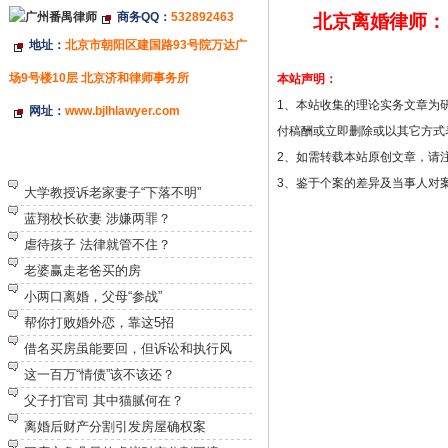
商务QQ：
532892463
北京离婚律师：
地址：
北京市朝阳区建国路93号院万达广
场9号楼10层 北京济和律师事务所
本站声明：
1、本站收集的理论实务文章为
网址：
www.bjlhlawyer.com
付稿酬或立即删除或以其它方式
2、如需转载本站原创文章，请
特别推荐
3、鉴于个案的差异及当事人对
大学教授诉老家妻子“下落不明”
蓝翔校长砍妻 涉嫌两罪？
虐待孩子 法律就管不住？
老婆赢走老爸买的房
小两口离婚，父母“参战”
帮你打败婚外恋，靠这5招
借名买房虽能要回，但诉讼和执行风
这一百万“情债”该不该还？
父子打官司 其中猫腻何在？
离婚后财产分割引发房屋确权案