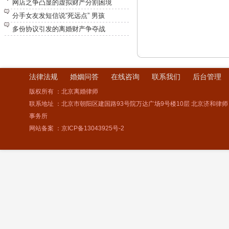
网店之争凸显的虚拟财产分割困境
分手女友发短信说“死远点” 男孩
多份协议引发的离婚财产争夺战
法律法规
婚姻问答
在线咨询
联系我们
后台管理
版权所有 ：北京离婚律师
联系地址 ：北京市朝阳区建国路93号院万达广场9号楼10层 北京济和律师
事务所
网站备案 ：
京ICP备13043925号-2