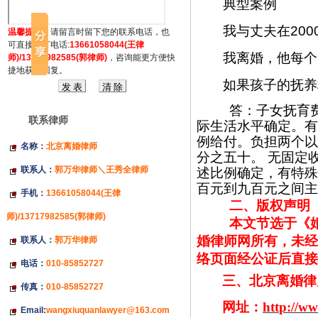
典型案例
我与丈夫在
200
温馨提示：
请留言时留下您的联系电话，也
可直接拔打电话:
13661058044(王律
我离婚，他每个
师)/13717982585(郭律师)
，咨询能更方便快
捷地获得回复。
如果孩子的抚养
答：子女抚育
联系律师
际生活水平确定。有
例给付。负担两个以
名称：
北京离婚律师
分之五十。
无固定
联系人：
郭万华律师＼王秀全律师
述比例确定，
有特殊
百元到九百元之间主
手机：
13661058044(王律
二、版权声明
师)/13717982585(郭律师)
本文节选于《
婚律师网所有，未经
联系人：
郭万华律师
络页面经公证后直接
电话：
010-85852727
三、北京离婚律
传真：
010-85852727
网址：
http://w
Email:
wangxiuquanlawyer@163.com