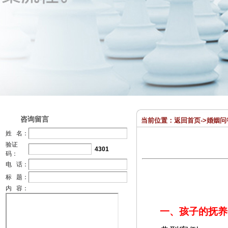
咨询留言
当前位置：
返回首页
->
婚姻问
姓 名：
验证
4301
码：
电 话：
标 题：
内 容：
一、孩子的抚养