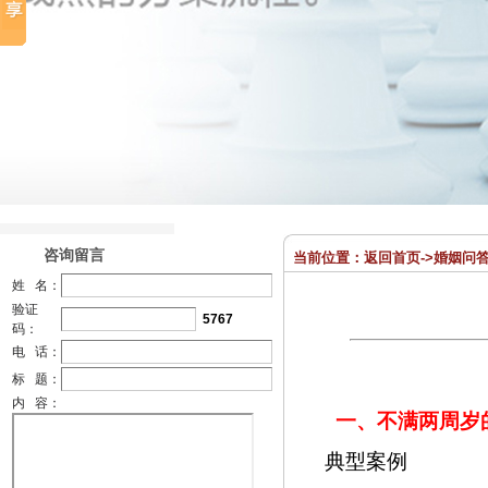
咨询留言
当前位置：
返回首页
->
婚姻问
姓 名：
验证
5767
码：
电 话：
标 题：
内 容：
一、不满两周岁
典型案例