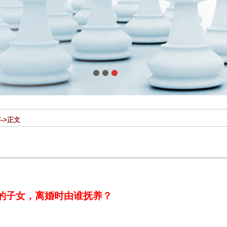
1
2
3
答
->正文
的子女，离婚时由谁抚养？