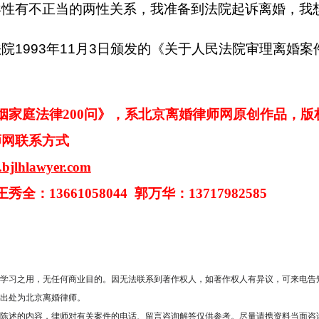
异性有不正当的两性关系，我准备到法院起诉离婚，我
法院
1993
年
11
月
3
日颁发的《关于人民法院审理离婚案
姻家庭法律
200
问》，系北京离婚律师网原创作品，版
师网联系方式
.bjlhlawyer.com
王秀全：
13661058044
郭万华：
13717982585
究学习之用，无任何商业目的。因无法联系到著作权人，如著作权人有异议，可来电告
明出处为北京离婚律师。
情陈述的内容，律师对有关案件的电话、留言咨询解答仅供参考。尽量请携资料当面咨