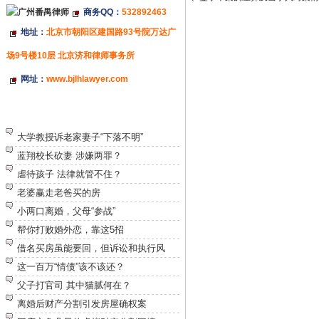
商务QQ：
532892463
地址：
北京市朝阳区建国路93号院万达广
场9号楼10层 北京济和律师事务所
网址：
www.bjlhlawyer.com
特别推荐
大学教授诉老家妻子“下落不明”
蓝翔校长砍妻 涉嫌两罪？
虐待孩子 法律就管不住？
老婆赢走老爸买的房
小两口离婚，父母“参战”
帮你打败婚外恋，靠这5招
借名买房虽能要回，但诉讼和执行风
这一百万“情债”该不该还？
父子打官司 其中猫腻何在？
离婚后财产分割引发房屋确权案