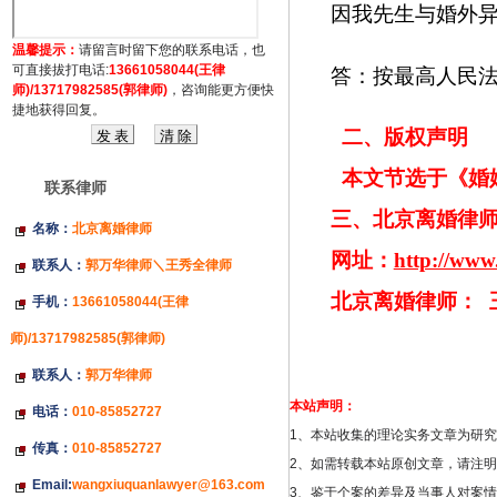
因我先生与婚外
温馨提示：
请留言时留下您的联系电话，也
可直接拔打电话:
13661058044(王律
答：按最高人民
师)/13717982585(郭律师)
，咨询能更方便快
捷地获得回复。
二、版权声明
本文节选于《婚
联系律师
三、北京离婚律
名称：
北京离婚律师
网址：
http://www
联系人：
郭万华律师＼王秀全律师
北京离婚律师：
手机：
13661058044(王律
师)/13717982585(郭律师)
联系人：
郭万华律师
本站声明：
电话：
010-85852727
1、本站收集的理论实务文章为研
传真：
010-85852727
2、如需转载本站原创文章，请注
Email:
wangxiuquanlawyer@163.com
3、鉴于个案的差异及当事人对案