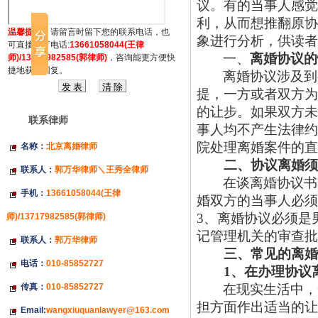
议。有的当事人感觉
利，从而想推翻原协
温馨提示：
请留言时留下您的联系电话，也
象进行分析，供读者
可直接拔打电话:
13661058044(王律
一、
离婚协议的
师)/13717982585(郭律师)
，咨询能更方便快
捷地获得回复。
离婚协议涉及到
提，一方或者双方为
的让步。如果双方未
联系律师
事人均不产生法律约
院处理离婚案件的直
名称：
北京离婚律师
二、协议离婚
联系人：
郭万华律师＼王秀全律师
在谈离婚协议书
手机：
13661058044(王律
婚双方的当事人必须
3、离婚协议必须是
师)/13717982585(郭律师)
记管理机关的审查批
联系人：
郭万华律师
三、常见的离
电话：
010-85852727
1、在办理协议
传真：
010-85852727
在现实生活中，
担方面作出适当的让
Email:
wangxiuquanlawyer@163.com