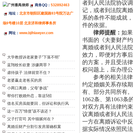
者到人民法院协议调
商务QQ：
532892463
记，或者到法院离婚
地址：
北京市朝阳区建国路93号院万达广
系的条件不能成就，
场9号楼10层 北京济和律师事务所
件的依据。
律师提醒：
如果
网址：
www.bjlhlawyer.com
书面的《夫妻财产约
离婚或者到人民法院
特别推荐
效力，即便对方事后
大学教授诉老家妻子“下落不明”
的方案，并且受法律
蓝翔校长砍妻 涉嫌两罪？
权问题上，应办理公
虐待孩子 法律就管不住？
参考的相关法律
老婆赢走老爸买的房
约定婚姻关系存续期
小两口离婚，父母“参战”
有、部分共同所有。
帮你打败婚外恋，靠这5招
1062条、第10
借名买房虽能要回，但诉讼和执行风
对双方具有法律约束
这一百万“情债”该不该还？
议离婚或者到人民法
父子打官司 其中猫腻何在？
一方在离婚诉讼中反
离婚后财产分割引发房屋确权案
据实际情况依照民法典