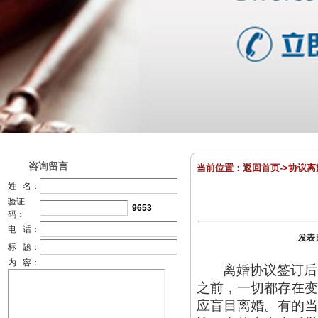
咨询留言
当前位置：
返回首页
->
协议离
姓 名：
验证
9653
码：
电 话：
发表
标 题：
内 容：
离婚协议签订后
之前，一切都存在变
应盲目离婚。有的当