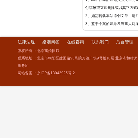
付稿酬或立即删除或以其它方式
2、如需转载本站原创文章，请
3、鉴于个案的差异及当事人对
法律法规
婚姻问答
在线咨询
联系我们
后台管理
版权所有 ：北京离婚律师
联系地址 ：北京市朝阳区建国路93号院万达广场9号楼10层 北京济和律师
事务所
网站备案 ：
京ICP备13043925号-2