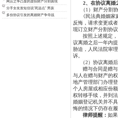
网店之争凸显的虚拟财产分割困境
2、在协议离婚
分手女友发短信说“死远点” 男孩
（
1）财产分割
多份协议引发的离婚财产争夺战
《民法典婚姻家
反悔，请求变更或者
现订立财产分割协议
按照上述规定，
议离婚之后一年内提
胁迫，人民法院审理
诉。
（
2）协议离婚
赠与合同是赠与
与人在赠与财产的权
地产管理部门办理登
个人房屋或相应份额
权转移手续，并到法
婚姻登记机关并不具
悔的情况下仍存在履
律师提醒：
如果