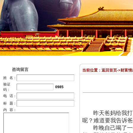
咨询留言
当前位置：
返回首页
->
财富情
姓 名：
验证
0985
码：
电 话：
标 题：
内 容：
昨天爸妈给我打
呢？难道要我告诉爸
昨晚自己喝了一