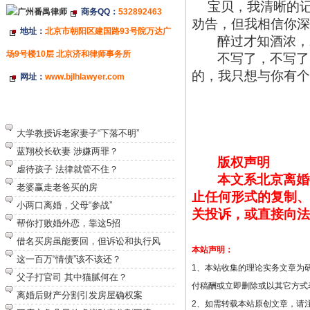
宝贝，我清晰的
商务QQ：
532892463
劝告，但我相信你深
地址：
北京市朝阳区建国路93号院万达广
醉过才知酒浓，
场9号楼10层 北京济和律师事务所
不写了，不写了
的，我只想与你有个
网址：
www.bjlhlawyer.com
特别推荐
大学教授诉老家妻子“下落不明”
蓝翔校长砍妻 涉嫌两罪？
版权声明
虐待孩子 法律就管不住？
本文系北京离婚
老婆赢走老爸买的房
止任何形式的复制、
小两口离婚，父母“参战”
关投诉，或直接向法
帮你打败婚外恋，靠这5招
借名买房虽能要回，但诉讼和执行风
本站声明：
这一百万“情债”该不该还？
1、本站收集的理论实务文章为
父子打官司 其中猫腻何在？
付稿酬或立即删除或以其它方式
离婚后财产分割引发房屋确权案
2、如需转载本站原创文章，请