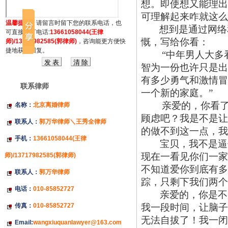
想。即使想又能理出
可理解起来咋就这么
温馨提示：
请留言时留下您的联系电话，也
想到是通过网络
可直接拔打电话:
13661058044(王律
慨，写给你看：
师)/13717982585(郭律师)
，咨询能更方便快
捷地获得回复。
“中年男人大
智为一份也许只是出
有多少勇气和激情冒
联系律师
一个新的家庭。”
亲爱的，你看
名称：
北京离婚律师
顾虑吧？我是不是让
联系人：
郭万华律师＼王秀全律师
的做不到这一点，我
手机：
13661058044(王律
宝贝，我不是逼
现在一看见你们一家
师)/13717982585(郭律师)
不知道爱你到底有多
联系人：
郭万华律师
踪，只剩下我们两个
电话：
010-85852727
亲爱的，你是不
传真：
010-85852727
我一段时间，让脑子
无法自拔了！我一闭
Email:
wangxiuquanlawyer@163.com