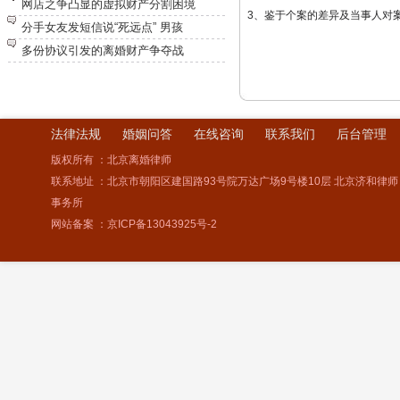
网店之争凸显的虚拟财产分割困境
3、鉴于个案的差异及当事人对
分手女友发短信说“死远点” 男孩
多份协议引发的离婚财产争夺战
法律法规
婚姻问答
在线咨询
联系我们
后台管理
版权所有 ：北京离婚律师
联系地址 ：北京市朝阳区建国路93号院万达广场9号楼10层 北京济和律师
事务所
网站备案 ：
京ICP备13043925号-2