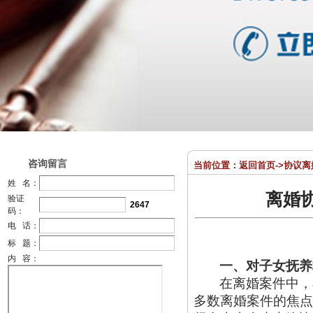
咨询留言
当前位置：
返回首页
->
协议离
姓 名：
离婚
验证
2647
码：
电 话：
标 题：
内 容：
一、对子女抚养
在离婚案件中，
多数离婚案件的焦点