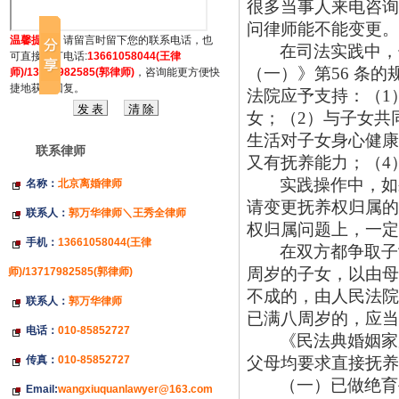
很多当事人来电咨询
问律师能不能变更。
温馨提示：
请留言时留下您的联系电话，也
在司法实践中，
可直接拔打电话:
13661058044(王律
（一）》第
56 条
师)/13717982585(郭律师)
，咨询能更方便快
捷地获得回复。
法院应予支持
：（
1
女；（2）与子女共
生活对子女身心健康
联系律师
又有抚养能力；（4
实践操作中，如
名称：
北京离婚律师
请变更抚养权归属的
联系人：
郭万华律师＼王秀全律师
权归属问题上，一定
手机：
13661058044(王律
在双方都争取子
周岁的子女，以由母
师)/13717982585(郭律师)
不成的，由人民法院
联系人：
郭万华律师
已满八周岁的，应当
电话：
010-85852727
《民法典婚姻家
传真：
010-85852727
父母均要求直接抚养
（一）已做绝育
Email:
wangxiuquanlawyer@163.com