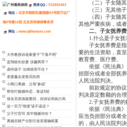
（二）子女随其
商务QQ：
532892463
（三）无其他子
地址：
北京市朝阳区建国路93号院万达广
（四）子女随其
场9号楼10层 北京济和律师事务所
其他严重疾病，或者
二、子女抚养费
网址：
www.bjlhlawyer.com
1.什么是子女抚
子女抚养费是指
特别推荐
要的生活资助，直至
大学教授诉老家妻子“下落不明”
教育费、医疗费。
蓝翔校长砍妻 涉嫌两罪？
依据《民法典》
虐待孩子 法律就管不住？
担部分或者全部抚养
老婆赢走老爸买的房
人民法院判决。
小两口离婚，父母“参战”
前款规定的协议
帮你打败婚外恋，靠这5招
判决原定数额的合理
借名买房虽能要回，但诉讼和执行风
2.子女抚养费的
这一百万“情债”该不该还？
依据《民法典》
父子打官司 其中猫腻何在？
应当负担部分或者全
离婚后财产分割引发房屋确权案
的，由人民法院判决