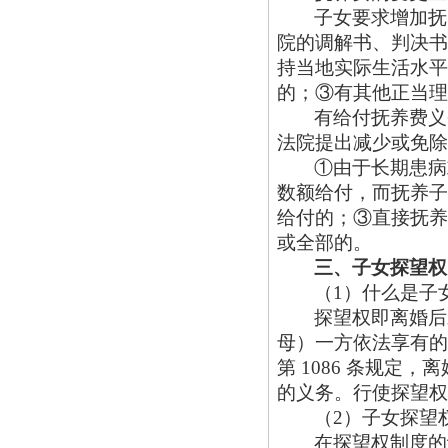
子女要求增加抚
院的调解书、判决书
持当地实际生活水平
的；③有其他正当理
有给付抚养费义
法院提出减少或免除
①由于长期患病
数额给付，而抚养子
给付的；③直接抚养
或全部的。
三、
子女探望权
（
1）什么是子
探望权即离婚后
母）一方依法享有的
第
1086 条规定
的义务。行使探望权
（
2）子女探望
在探望权制度的