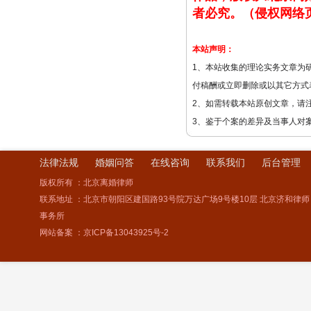
者必究。（侵权网络
本站声明：
1、本站收集的理论实务文章为
付稿酬或立即删除或以其它方式
2、如需转载本站原创文章，请
3、鉴于个案的差异及当事人对
法律法规
婚姻问答
在线咨询
联系我们
后台管理
版权所有 ：北京离婚律师
联系地址 ：北京市朝阳区建国路93号院万达广场9号楼10层 北京济和律师
事务所
网站备案 ：
京ICP备13043925号-2