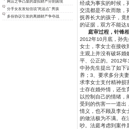
网店之争凸显的虚拟财产分割困境
经成为事实的时候，
分手女友发短信说“死远点” 男孩
交流都是不欢而散，
多份协议引发的离婚财产争夺战
抚养长大的孩子，竟
的证据，双方不能达
庭审过程，针锋
2012年10月底，
女士，李女士在接收
主观上并没有破坏婚
平、公正的。2012
中孙先生提出了如下
养；3、要求多分夫妻
求李女士支付精神损
士存在婚外情，还生
以控制自己的情绪，
受到的伤害一一道出
情义，也不顾及李女
的做法极为不满。在
吵。法庭考虑到案件