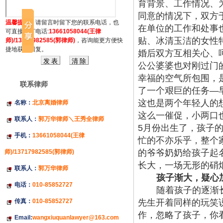
育背景、工作情况、
同意的情况下，双方于
温馨提示：
请留言时留下您的联系电话，也
在单位的工作和处事
可直接拔打电话:
13661058044(王律
贴、冰清玉洁的女性
师)/13717982585(郭律师)
，咨询能更方便快
捷地获得回复。
婚后双方互
相
关心、
公公婆婆也对刚过门
幸福的空气所包围，
联系律师
了一个艰巨的任务
—
这也是两个年轻人的
名称：
北京离婚律师
这么一催促，小两口
联系人：
郭万华律师＼王秀全律师
5月份出生了，孩子
手机：
13661058044(王律
忙的不亦乐乎，整个
的爷爷奶奶给孩子起
师)/13717982585(郭律师)
长大，一场无形的硝
联系人：
郭万华律师
孩子渐大，疑心
电话：
010-85852727
随着孩子的逐渐
传真：
010-85852727
先生开着同样的玩笑
作，忽略了孩子，你
Email:
wangxiuquanlawyer@163.com