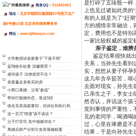
是打碎了五味瓶一样
商务QQ：
532892463
上也见过诸如此类的
地址：
北京市朝阳区建国路93号院万达广
有的人就是为了“赶
场9号楼10层 北京济和律师事务所
方的感情非常融洽，
定，费用也不是特别
网址：
www.bjlhlawyer.com
一家比较权威的鉴定
亲子鉴定，难辨
特别推荐
鉴定结果很快就
大学教授诉老家妻子“下落不明”
关系，当孙先生看到
蓝翔校长砍妻 涉嫌两罪？
实，想想从妻子怀孕
虐待孩子 法律就管不住？
这几年含辛茹苦，呕
老婆赢走老爸买的房
去面对现实，孙先生
小两口离婚，父母“参战”
己亲生之子，李女士
帮你打败婚外恋，靠这5招
然否认，并说这个孩
借名买房虽能要回，但诉讼和执行风
觉到事情的严重性，
这一百万“情债”该不该还？
见的老同学，喝酒喝
父子打官司 其中猫腻何在？
过，心里在琢磨是不
离婚后财产分割引发房屋确权案
结果，于是向孙先生