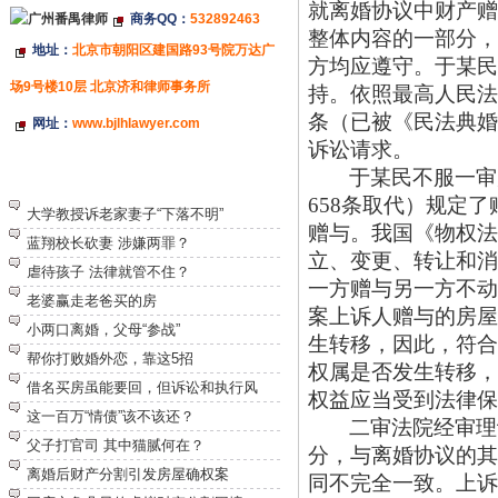
就离婚协议中财产赠
商务QQ：
532892463
整体内容的一部分，
地址：
北京市朝阳区建国路93号院万达广
方均应遵守。于某民
场9号楼10层 北京济和律师事务所
持。依照最高人民法
条（已被《民法典婚
网址：
www.bjlhlawyer.com
诉讼请求。
于某民不服一审
特别推荐
658条取代）规定
大学教授诉老家妻子“下落不明”
赠与。我国《物权法
蓝翔校长砍妻 涉嫌两罪？
立、变更、转让和消
虐待孩子 法律就管不住？
一方赠与另一方不动
老婆赢走老爸买的房
案上诉人赠与的房屋
小两口离婚，父母“参战”
生转移，因此，符合
帮你打败婚外恋，靠这5招
权属是否发生转移，
借名买房虽能要回，但诉讼和执行风
权益应当受到法律保
这一百万“情债”该不该还？
二审法院经审理
父子打官司 其中猫腻何在？
分，与离婚协议的其
离婚后财产分割引发房屋确权案
同不完全一致。上诉