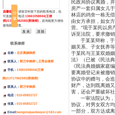
民政局协议离婚，并
房产一套归属女儿于
温馨提示：
请留言时留下您的联系电话，也
林店的鸡舍一栋无偿
可直接拔打电话:
13661058044(王律
由女方承担，如女方
师)/13717982585(郭律师)
，咨询能更方便快
捷地获得回复。
营。”现于某民以房
诉至法院，要求撤销
于某某辩称，于
联系律师
姻关系、子女抚养等
于某民与王某双婚姻
名称：
北京离婚律师
法》（已被《民法典
联系人：
郭万华律师＼王秀全律师
《民法典婚姻家庭编
手机：
13661058044(王律
要离婚登记未被撤销
协议中的赠与，会造
师)/13717982585(郭律师)
财产，达到既离婚又
联系人：
郭万华律师
害，还会严重破坏社
电话：
010-85852727
一审法院认为，
传真：
010-85852727
协议，对男女双方均
一部分，双方达成离
Email:
wangxiuquanlawyer@163.com