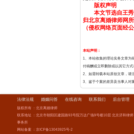
版权声明
本文节选自王秀
归北京离婚律师网所
（侵权网络页面经公
本站声明：
1、本站收集的理论实务文章为
付稿酬或立即删除或以其它方式
2、如需转载本站原创文章，请
3、鉴于个案的差异及当事人对
法律法规
婚姻问答
在线咨询
联系我们
后台管理
版权所有 ：北京离婚律师
联系地址 ：北京市朝阳区建国路93号院万达广场9号楼10层 北京济和律师
事务所
网站备案 ：
京ICP备13043925号-2