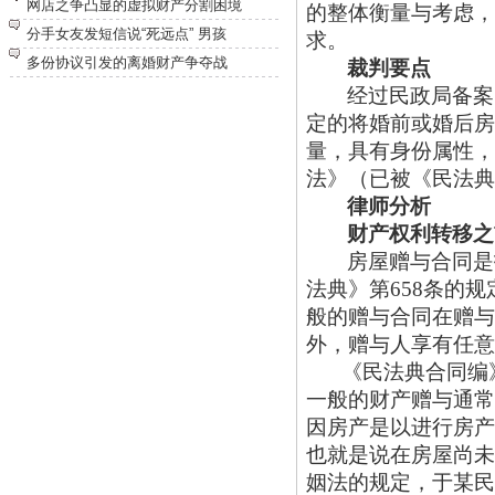
网店之争凸显的虚拟财产分割困境
的整体衡量与考虑，
分手女友发短信说“死远点” 男孩
求。
多份协议引发的离婚财产争夺战
裁判要点
经过民政局备案
定的将婚前或婚后房
量，具有身份属性，
法》（已被《民法典
律师分析
财产权利转移之
房屋赠与合同是
法典》第
658条的
般的赠与合同在赠与
外，赠与人享有任意
《民法典合同编
一般的财产赠与通常
因房产是以进行房产
也就是说在房屋尚未
姻法的规定，于某民