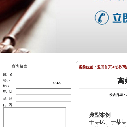
咨询留言
当前位置：
返回首页
->
协议离
姓 名：
离
验证
6348
码：
电 话：
发表日期：
标 题：
内 容：
典型案例
于某民、于某某