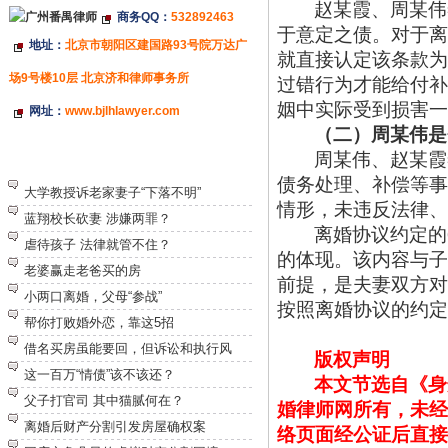
赵某霞、周某伟
商务QQ：
532892463
于意定之债。对于离
地址：
北京市朝阳区建国路93号院万达广
就直接认定该条款为
场9号楼10层 北京济和律师事务所
过错行为才能给付补
姻中实际受到损害一
网址：
www.bjlhlawyer.com
（二）
周某伟是
周某伟、赵某霞
特别推荐
债务处理、补偿等事
大学教授诉老家妻子“下落不明”
情形，未违反法律、
蓝翔校长砍妻 涉嫌两罪？
离婚协议约定的
虐待孩子 法律就管不住？
的体现。该内容与子
老婆赢走老爸买的房
前提，是夫妻双方对
小两口离婚，父母“参战”
按照离婚协议的约定
帮你打败婚外恋，靠这5招
借名买房虽能要回，但诉讼和执行风
版权声明
这一百万“情债”该不该还？
本文节选自《身
父子打官司 其中猫腻何在？
婚律师网所有，未经
离婚后财产分割引发房屋确权案
络页面经公证后直接