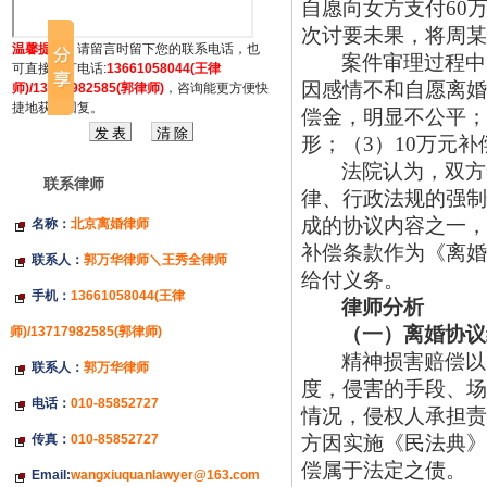
自愿向女方支付60
次讨要未果，将周某
温馨提示：
请留言时留下您的联系电话，也
案件审理过程中
可直接拔打电话:
13661058044(王律
因感情不和自愿离婚
师)/13717982585(郭律师)
，咨询能更方便快
捷地获得回复。
偿金，明显不公平；
形；（3）10万元
法院认为，双方
联系律师
律、行政法规的强制
成的协议内容之一，
名称：
北京离婚律师
补偿条款作为《离婚
联系人：
郭万华律师＼王秀全律师
给付义务。
手机：
13661058044(王律
律师分析
（一）
离婚协议
师)/13717982585(郭律师)
精神损害赔偿以
联系人：
郭万华律师
度，侵害的手段、场
电话：
010-85852727
情况，侵权人承担责
传真：
010-85852727
方因实施《民法典》
偿属于法定之债。
Email:
wangxiuquanlawyer@163.com