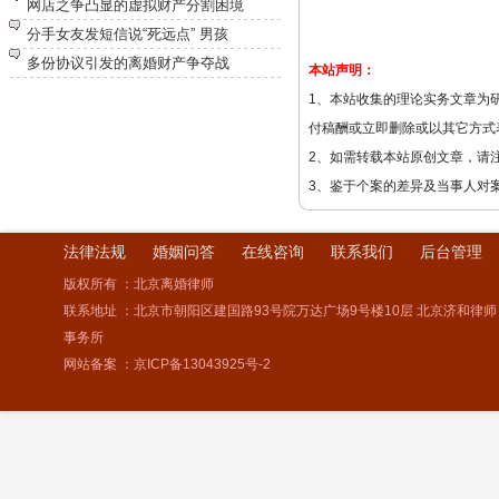
网店之争凸显的虚拟财产分割困境
分手女友发短信说“死远点” 男孩
多份协议引发的离婚财产争夺战
本站声明：
1、本站收集的理论实务文章为
付稿酬或立即删除或以其它方式
2、如需转载本站原创文章，请
3、鉴于个案的差异及当事人对
法律法规
婚姻问答
在线咨询
联系我们
后台管理
版权所有 ：北京离婚律师
联系地址 ：北京市朝阳区建国路93号院万达广场9号楼10层 北京济和律师
事务所
网站备案 ：
京ICP备13043925号-2