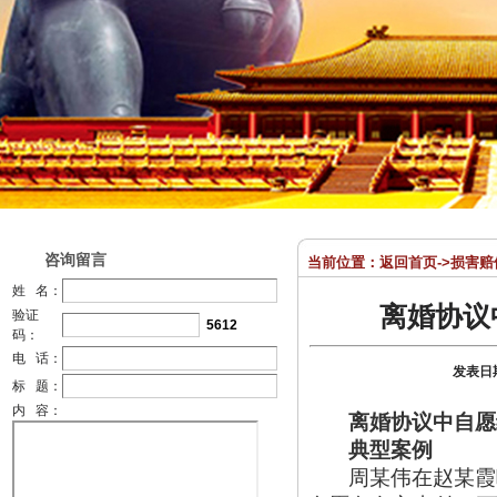
咨询留言
当前位置：
返回首页
->
损害赔
姓 名：
离婚协议
验证
5612
码：
电 话：
发表日
标 题：
内 容：
离婚协议中自愿
典型案例
周某伟在赵某霞